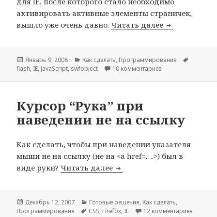
для IE, после которого стало необходимо
активировать активные элементы страничек,
Flash: Щелкн
вышло уже очень давно.
Читать далее
Опубликовано
Рубрики
Метки
Январь 9, 2008
Как сделать
,
Программирование
к записи Flash: Ще
flash
,
IE
,
JavaScript
,
swfobject
10 комментариев
Курсор “Рука” при
наведении не на ссылку
Как сделать, чтобы при наведении указателя
мыши не на ссылку (не на <a href=….>) был в
Курсор “Рука” при наведе
виде руки?
Читать далее
Опубликовано
Рубрики
Декабрь 12, 2007
Готовые решения
,
Как сделать
,
Метки
к записи
Программирование
CSS
,
Firefox
,
IE
12 комментариев