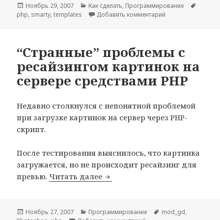
Опубликовано
Рубрики
Метки
Ноябрь 29, 2007
Как сделать
,
Программирование
к записи Смена ск
php
,
smarty
,
templates
Добавить комментарий
“Странные” проблемы с
ресайзингом картинок на
сервере средствами PHP
Недавно столкнулся с непонятной проблемой
при загрузке картинок на сервер через PHP-
скрипт.
После тестирования выяснилось, что картинка
загружается, но не происходит ресайзинг для
“Странные” проблемы с ресай
превью.
Читать далее
Опубликовано
Рубрики
Метки
Ноябрь 27, 2007
Программирование
mod_gd
,