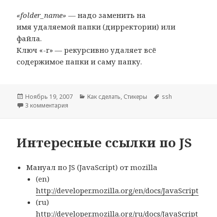
«folder_name»
— надо заменить на
имя удаляемой папки (дирректории) или
файла.
Ключ «-r» — рекурсивно удаляет всё
содержимое папки и саму папку.
Опубликовано
Рубрики
Метки
Ноябрь 19, 2007
Как сделать
,
Стикеры
ssh
к записи Как создать и удалить папку через комманд
3 комментария
Интересные ссылки по JS
Мануал по JS (JavaScript) от mozilla
(en)
http://developer.mozilla.org/en/docs/JavaScript
(ru)
http://developer.mozilla.org/ru/docs/JavaScript