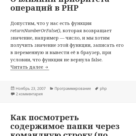
операций в PHP
Допустим, что у нас есть функция
returnNumberOrFalse()
, которая возвращает
значение, например — число, и мы хотим
получить значение этой функции, записать его
в переменную и вывести её в браузер, при
условии, что функция не вернула false.
О влиянии приоритета операций в PH
Читать далее
Опубликовано
Рубрики
Метки
Ноябрь 23, 2007
Программирование
php
к записи О влиянии приоритета операций в PHP
2 комментария
Как посмотреть
содержимое папки через
командную строку (по