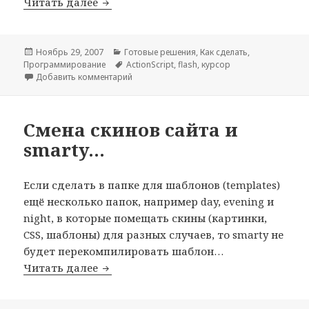
Flash: Линия, которая перемещается 
Читать далее
Опубликовано
Рубрики
Ноябрь 29, 2007
Готовые решения
,
Как сделать
,
Метки
Программирование
ActionScript
,
flash
,
курсор
к записи Flash: Линия, которая перемещает
Добавить комментарий
Смена скинов сайта и
smarty…
Если сделать в папке для шаблонов (templates)
ещё несколько папок, например day, evening и
night, в которые помещать скины (картинки,
CSS, шаблоны) для разных случаев, то smarty не
будет перекомпилировать шаблон…
Смена скинов сайта и smarty…
Читать далее