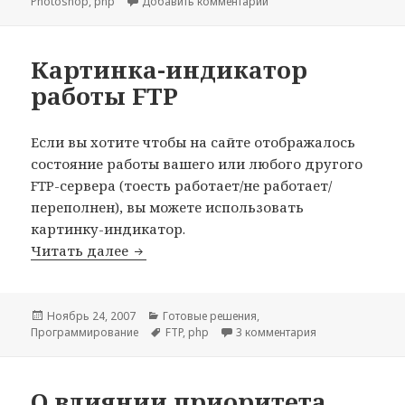
к записи “Странные” про
Photoshop
,
php
Добавить комментарий
Картинка-индикатор
работы FTP
Если вы хотите чтобы на сайте отображалось
состояние работы вашего или любого другого
FTP-сервера (тоесть работает/не работает/
переполнен), вы можете использовать
картинку-индикатор.
Картинка-индикатор работы FTP
Читать далее
Опубликовано
Рубрики
Ноябрь 24, 2007
Готовые решения
,
Метки
к записи Картин
Программирование
FTP
,
php
3 комментария
О влиянии приоритета