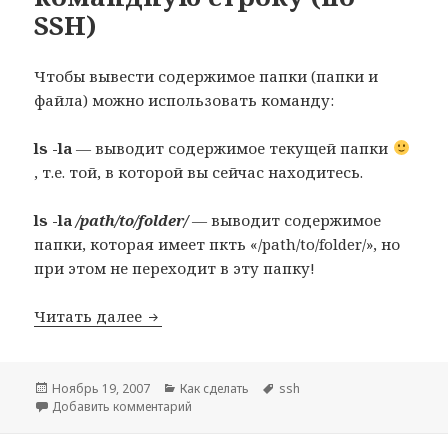
SSH)
Чтобы вывести содержимое папки (папки и
файла) можно использовать команду:
ls -la
— выводит содержимое текущей папки
, т.е. той, в которой вы сейчас находитесь.
ls -la
/path/to/folder/
— выводит содержимое
папки, которая имеет пкть «/path/to/folder/», но
при этом не переходит в эту папку!
Как посмотреть содержимое папки чер
Читать далее
Опубликовано
Рубрики
Метки
Ноябрь 19, 2007
Как сделать
ssh
к записи Как посмотреть содержимое папки
Добавить комментарий