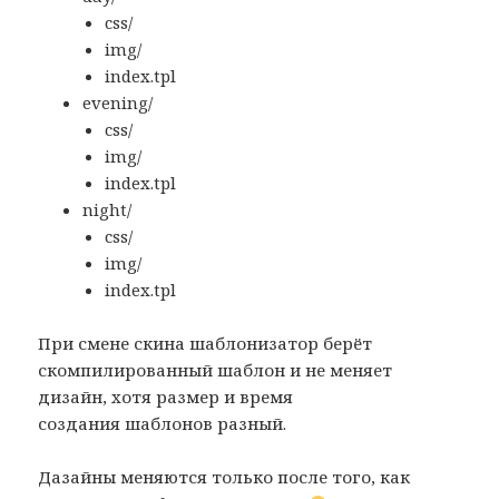
css/
img/
index.tpl
evening/
css/
img/
index.tpl
night/
css/
img/
index.tpl
При смене скина шаблонизатор берёт
скомпилированный шаблон и не меняет
дизайн, хотя размер и время
создания шаблонов разный.
Дазайны меняются только после того, как