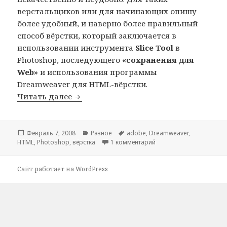
верстальщиков или для начинающих опишу
более удобный, и наверно более правильный
способ вёрстки, который заключается в
использовании инструмента
Slice Tool
в
Photoshop, последующего
«сохранения для
Web»
и использования программы
Dreamweaver для HTML-вёрстки.
Удобная и быстрая вёрстка с исполь
Читать далее
Опубликовано
Рубрики
Метки
Февраль 7, 2008
Разное
adobe
,
Dreamweaver
,
к записи Удобная и бы
HTML
,
Photoshop
,
вёрстка
1 комментарий
Сайт работает на WordPress