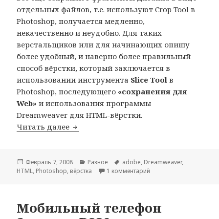
отдельных файлов, т.е. используют Crop Tool в
Photoshop, получается медленно,
некачественно и неудобно. Для таких
верстальщиков или для начинающих опишу
более удобный, и наверно более правильный
способ вёрстки, который заключается в
использовании инструмента
Slice Tool
в
Photoshop, последующего
«сохранения для
Web»
и использования программы
Dreamweaver для HTML-вёрстки.
Удобная и быстрая вёрстка с исполь
Читать далее
Опубликовано
Рубрики
Метки
Февраль 7, 2008
Разное
adobe
,
Dreamweaver
,
к записи Удобная и бы
HTML
,
Photoshop
,
вёрстка
1 комментарий
Мобильный телефон