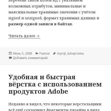
возможных атрибутов, минимальные и
максимальные хранимые значения с учётом
signed и unsigned, формат хранимых данных и
размер одной записи в байтах
.
Шпаргалка по MySQL
Читать далее
Опубликовано
Рубрики
Метки
Июнь 5, 2008
Разное
mysql
,
Шпаргалка
к записи Шпаргалка по MySQL
Добавить комментарий
Удобная и быстрая
вёрстка с использованием
продуктов Adobe
Недавно я видел, что некоторые верстальщики
всё ещё сохраняют фрагменты дизайна в виде