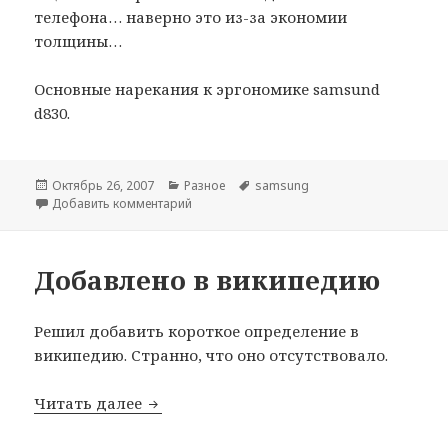
телефона… наверно это из-за экономии
толщины…
Основные нарекания к эргономике samsund
d830.
Опубликовано
Рубрики
Метки
Октябрь 26, 2007
Разное
samsung
к записи Мобильный телефон Samsung D8
Добавить комментарий
Добавлено в википедию
Решил добавить короткое определение в
википедию. Странно, что оно отсутствовало.
Добавлено в википедию
Читать далее