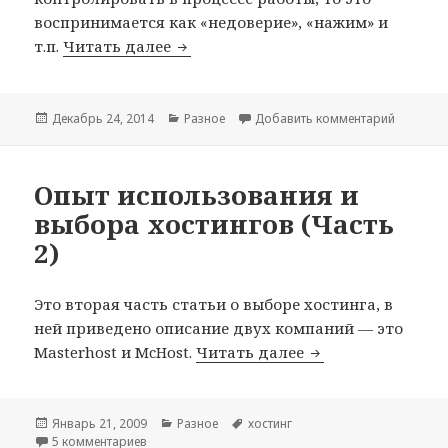
воспринимается как «недоверие», «нажим» и
Как работать с верстальщиком и 
т.п.
Читать далее
Опубликовано
Рубрики
к записи
Декабрь 24, 2014
Разное
Добавить комментарий
Опыт использования и
выбора хостингов (Часть
2)
Это вторая часть статьи о выборе хостинга, в
ней приведено описание двух компаний — это
Опыт использован
Masterhost и McHost.
Читать далее
Опубликовано
Рубрики
Метки
Январь 21, 2009
Разное
хостинг
к записи Опыт использования и выбора хостингов 
5 комментариев