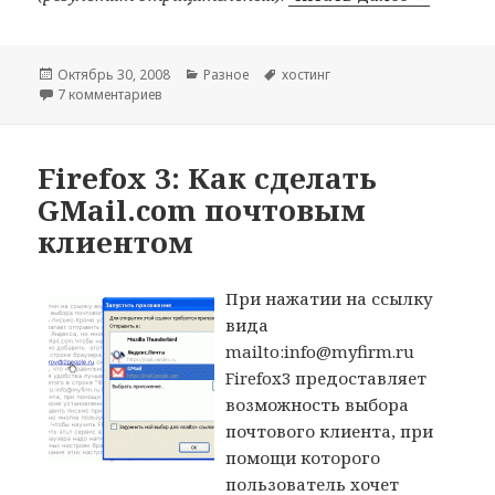
Опубликовано
Рубрики
Метки
Октябрь 30, 2008
Разное
хостинг
к записи Опыт использования и выбора хостингов 
7 комментариев
Firefox 3: Как сделать
GMail.com почтовым
клиентом
При нажатии на ссылку
вида
mailto:info@myfirm.ru
Firefox3 предоставляет
возможность выбора
почтового клиента, при
помощи которого
пользователь хочет