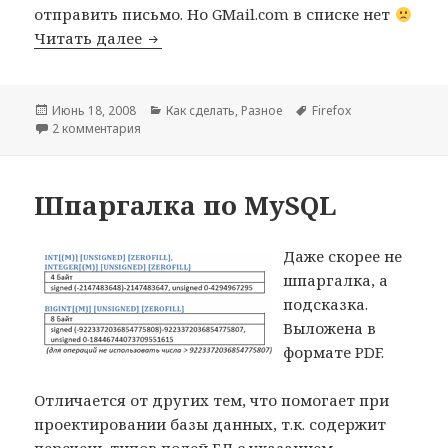
отправить письмо. Но GMail.com в списке нет
Firefox 3: Как сделать GMail.com поч
Читать далее
Опубликовано
Рубрики
Метки
Июнь 18, 2008
Как сделать
,
Разное
Firefox
к записи Firefox 3: Как сделать GMail.com почтовым
2 комментария
Шпаргалка по MySQL
Даже скорее не
шпаргалка, а
подсказка.
Выложена в
формате PDF.
Отличается от других тем, что помогает при
проектировании базы данных, т.к. содержит
перечень типов полей БД с указанием