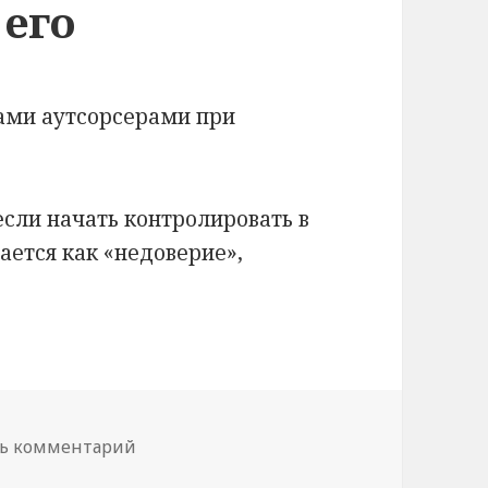
 его
ками аутсорсерами при
. если начать контролировать в
ается как «недоверие»,
ботать с верстальщиком и контролировать ег
к записи Как работать с верстальщиком
ь комментарий