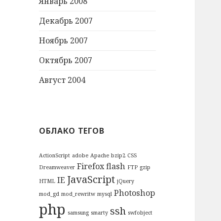
Январь 2008
Декабрь 2007
Ноябрь 2007
Октябрь 2007
Август 2004
ОБЛАКО ТЕГОВ
ActionScript
adobe
Apache
bzip2
CSS
Firefox
flash
Dreamweaver
FTP
gzip
JavaScript
IE
HTML
jQuery
Photoshop
mod_gd
mod_rewritw
mysql
php
ssh
samsung
smarty
swfobject