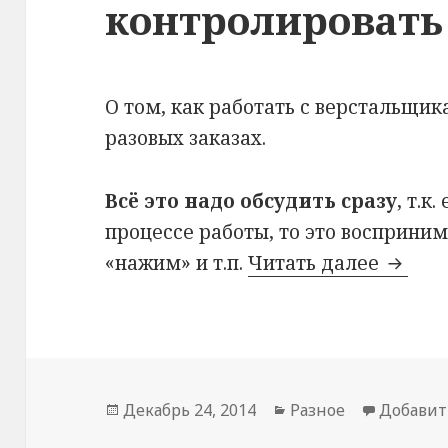
контролировать
О том, как работать с верстальщи
разовых заказах.
Всё это надо обсудить сразу
, т.к
процессе работы, то это восприним
Как ра
«нажим» и т.п.
Читать далее
Опубликовано
Рубрики
Декабрь 24, 2014
Разное
Добавит