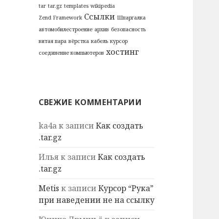
tar
tar.gz
templates
wikipedia
Ссылки
Zend Framework
Шпаргалка
автомобилестроение
архив
безопасность
витая пара
вёрстка
кабель
курсор
хостинг
соединение компьютеров
СВЕЖИЕ КОММЕНТАРИИ
ka4a
к записи
Как создать
.tar.gz
Илья
к записи
Как создать
.tar.gz
Metis
к записи
Курсор “Рука”
при наведении не на ссылку