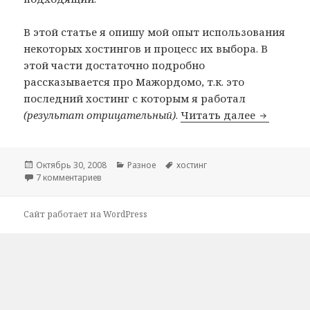
В этой статье я опишу мой опыт использования
некоторых хостингов и процесс их выбора. В
этой части достаточно подробно
рассказывается про Мажордомо, т.к. это
последний хостинг с которым я работал
Опыт исп
(результат отрицательный)
.
Читать далее
Опубликовано
Рубрики
Метки
Октябрь 30, 2008
Разное
хостинг
к записи Опыт использования и выбора хостингов 
7 комментариев
Сайт работает на WordPress