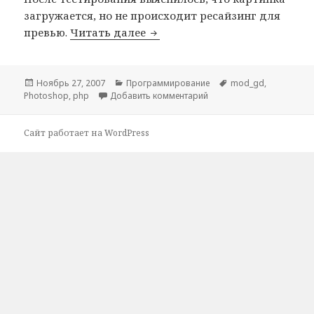
загружается, но не происходит ресайзинг для
“Странные” проблемы с ресай
превью.
Читать далее
Опубликовано
Рубрики
Метки
Ноябрь 27, 2007
Программирование
mod_gd
,
к записи “Странные” про
Photoshop
,
php
Добавить комментарий
Сайт работает на WordPress