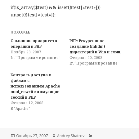
if(is_array($test) && isset($test[«test»]))
unset($test[«test»]);
ПОХОЖЕЕ
О влиянии приоритета
PHP: Рекурсивное
операций в PHP
создание (mkdir)
Ноябрь 23, 2007
директорий в Win и слэш.
In “Программирование”
Февраль 20, 2008
In “Программирование”
Контроль доступа к
файлам с
использованием Apache
mod_rewrite и эмуляции
сессий в PHP.
Февраль 12, 2008
В "Apache"
Опубликовано
Автор
Рубрики
Октябрь 27, 2007
Andrey Shatrov