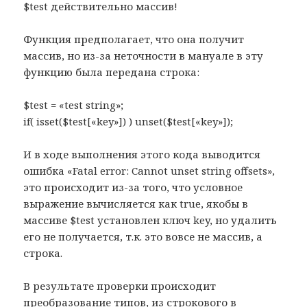
$test действительно массив!
Функция предполагает, что она получит
массив, но из-за неточности в мануале в эту
функцию была передана строка:
$test = «test string»;
if( isset($test[«key»]) ) unset($test[«key»]);
И в ходе выполнения этого кода выводится
ошибка «Fatal error: Cannot unset string offsets»,
это происходит из-за того, что условное
выражение вычисляется как true, якобы в
массиве $test установлен ключ key, но удалить
его не получается, т.к. это вовсе не массив, а
строка.
В результате проверки происходит
преобразование типов, из строкового в